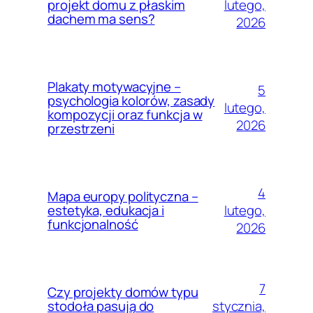
lutego,
projekt domu z płaskim
dachem ma sens?
2026
Plakaty motywacyjne –
5
psychologia kolorów, zasady
lutego,
kompozycji oraz funkcja w
2026
przestrzeni
4
Mapa europy polityczna –
lutego,
estetyka, edukacja i
funkcjonalność
2026
7
Czy projekty domów typu
stycznia,
stodoła pasują do