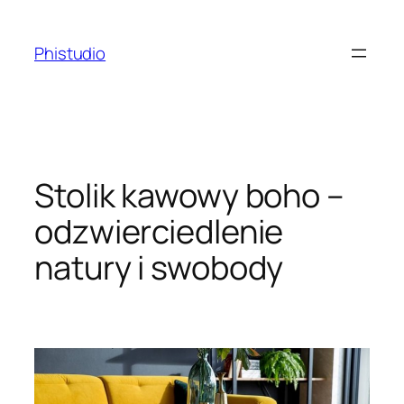
Przejdź
do
Phistudio
treści
Stolik kawowy boho –
odzwierciedlenie
natury i swobody