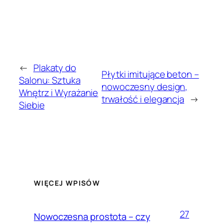
←
Plakaty do
Płytki imitujące beton –
Salonu: Sztuka
nowoczesny design,
Wnętrz i Wyrażanie
trwałość i elegancja
→
Siebie
WIĘCEJ WPISÓW
27
Nowoczesna prostota – czy