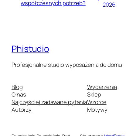
współczesnych potrzeb?
2026
Phistudio
Profesjonalne studio wyposażenia do domu
Blog
Wydarzenia
O nas
Sklep
Najczęściej zadawane pytania
Wzorce
Autorzy
Motywy
Dwadzieścia Dwadzieścia-Pięć
Stworzone z
WordPress