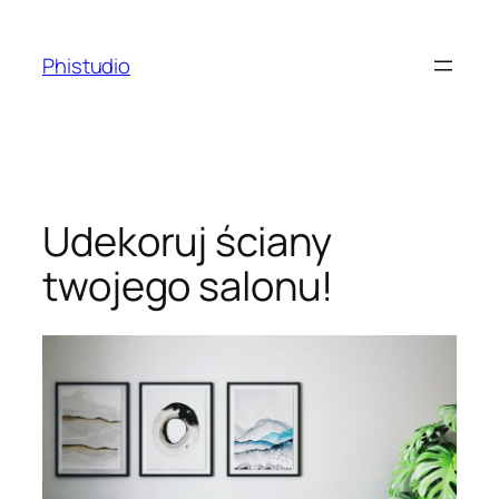
Przejdź
do
Phistudio
treści
Udekoruj ściany
twojego salonu!