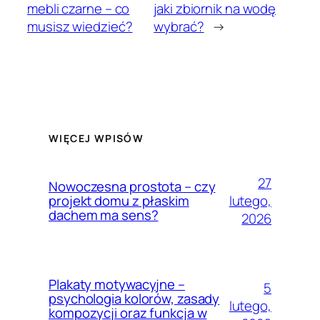
mebli czarne – co
jaki zbiornik na wodę
musisz wiedzieć?
wybrać?
→
WIĘCEJ WPISÓW
27
Nowoczesna prostota – czy
lutego,
projekt domu z płaskim
dachem ma sens?
2026
Plakaty motywacyjne –
5
psychologia kolorów, zasady
lutego,
kompozycji oraz funkcja w