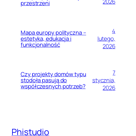
2026
przestrzeni
4
Mapa europy polityczna –
lutego,
estetyka, edukacja i
funkcjonalność
2026
7
Czy projekty domów typu
stycznia,
stodoła pasują do
współczesnych potrzeb?
2026
Phistudio