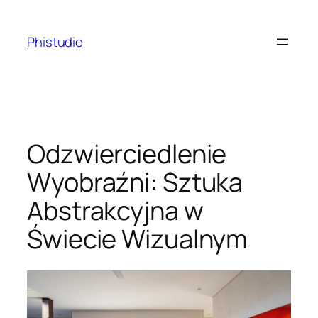
Przejdź
do
Phistudio
treści
Odzwierciedlenie
Wyobraźni: Sztuka
Abstrakcyjna w
Świecie Wizualnym