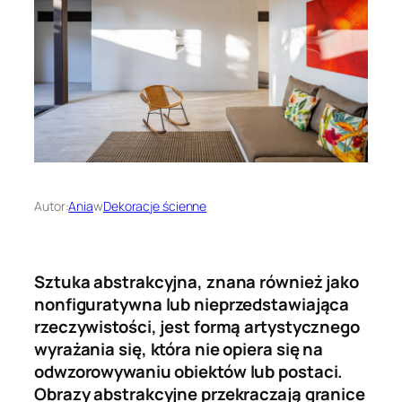
Autor:
Ania
w
Dekoracje ścienne
Sztuka abstrakcyjna, znana również jako
nonfiguratywna lub nieprzedstawiająca
rzeczywistości, jest formą artystycznego
wyrażania się, która nie opiera się na
odwzorowywaniu obiektów lub postaci.
Obrazy abstrakcyjne przekraczają granice